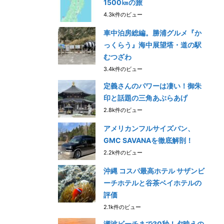
1500㎞の旅
4.3k件のビュー
車中泊房総編。勝浦グルメ『か
っくらう』海中展望塔・道の駅
むつざわ
3.4k件のビュー
定義さんのパワーは凄い！御朱
印と話題の三角あぶらあげ
2.8k件のビュー
アメリカンフルサイズバン、
GMC SAVANAを徹底解剖！
2.2k件のビュー
沖縄 コスパ最高ホテル サザンビ
ーチホテルと谷茶ベイホテルの
評価
2.1k件のビュー
瀬波ビーチまで30秒！夕映えの