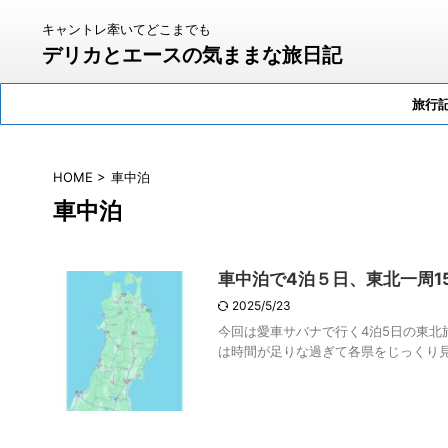
キャントレ牽いてどこまでも
デリカとエースの気ままな旅日記
旅行
HOME
>
車中泊
車中泊
車中泊で4泊５日、東北一周1
2025/5/23
今回は愛車サバナで行く4泊5日の東北
は時間が足りな過ぎて各県をじっくり見て