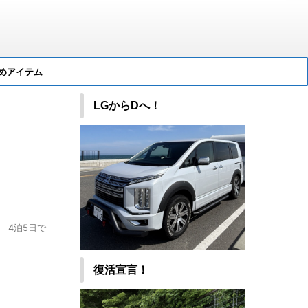
めアイテム
LGからDへ！
 4泊5日で
復活宣言！