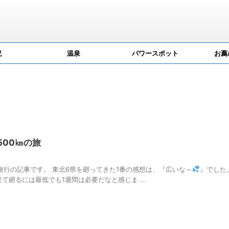
記
温泉
パワースポット
お薦
500㎞の旅
旅行の記事です。 東北6県を廻ってきた1番の感想は、『広いな～
』でした。
廻るには最低でも1週間は必要だなと感じま ...