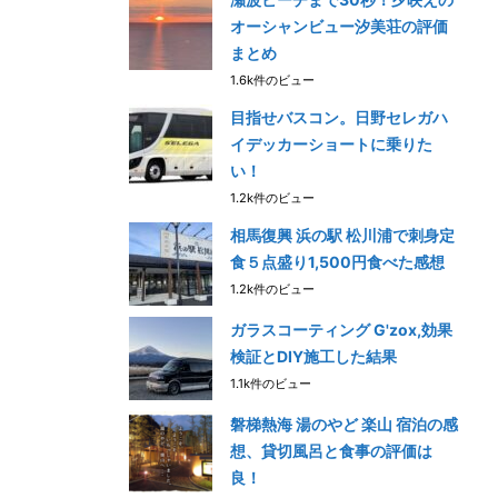
オーシャンビュー汐美荘の評価
まとめ
1.6k件のビュー
目指せバスコン。日野セレガハ
イデッカーショートに乗りた
い！
1.2k件のビュー
相馬復興 浜の駅 松川浦で刺身定
食５点盛り1,500円食べた感想
1.2k件のビュー
ガラスコーティング G'zox,効果
検証とDIY施工した結果
1.1k件のビュー
磐梯熱海 湯のやど 楽山 宿泊の感
想、貸切風呂と食事の評価は
良！