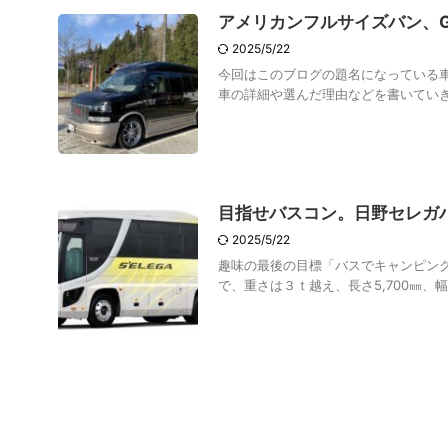
アメリカンフルサイズバン、GM
2025/5/22
今回はこのブログの題名になっている
車の詳細や選んだ理由などを書いていきた
目指せバスコン。日野セレガ
2025/5/22
趣味の最後の目標「バスでキャンピングカー
で、重さは３ｔ越え、長さ5,700㎜、幅2,0