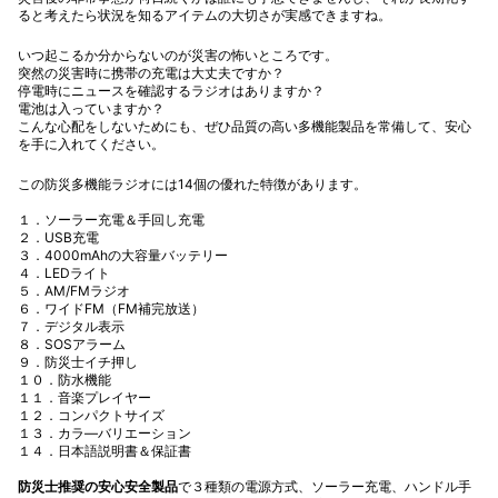
ると考えたら状況を知るアイテムの大切さが実感できますね。
いつ起こるか分からないのが災害の怖いところです。
突然の災害時に携帯の充電は大丈夫ですか？
停電時にニュースを確認するラジオはありますか？
電池は入っていますか？
こんな心配をしないためにも、ぜひ品質の高い多機能製品を常備して、安心
を手に入れてください。
この防災多機能ラジオには14個の優れた特徴があります。
１．ソーラー充電＆手回し充電
２．USB充電
３．4000mAhの大容量バッテリー
４．LEDライト
５．AM/FMラジオ
６．ワイドFM（FM補完放送）
７．デジタル表示
８．SOSアラーム
９．防災士イチ押し
１０．防水機能
１１．音楽プレイヤー
１２．コンパクトサイズ
１３．カラ―バリエーション
１４．日本語説明書＆保証書
防災士推奨の安心安全製品
で３種類の電源方式、ソーラー充電、ハンドル手