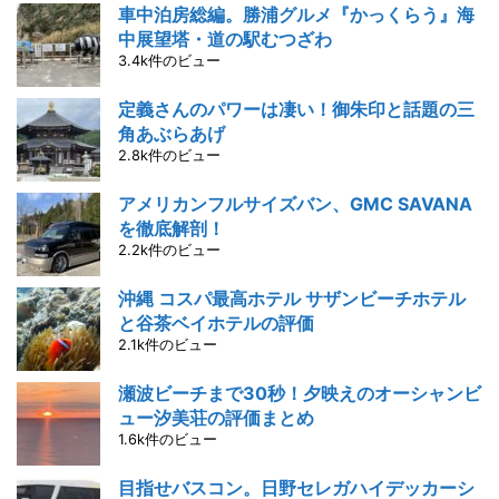
車中泊房総編。勝浦グルメ『かっくらう』海
中展望塔・道の駅むつざわ
3.4k件のビュー
定義さんのパワーは凄い！御朱印と話題の三
角あぶらあげ
2.8k件のビュー
アメリカンフルサイズバン、GMC SAVANA
を徹底解剖！
2.2k件のビュー
沖縄 コスパ最高ホテル サザンビーチホテル
と谷茶ベイホテルの評価
2.1k件のビュー
瀬波ビーチまで30秒！夕映えのオーシャンビ
ュー汐美荘の評価まとめ
1.6k件のビュー
目指せバスコン。日野セレガハイデッカーシ