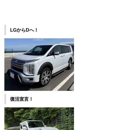
LGからDへ！
復活宣言！