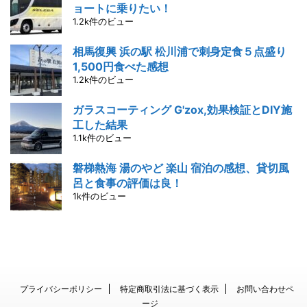
ョートに乗りたい！
1.2k件のビュー
相馬復興 浜の駅 松川浦で刺身定食５点盛り
1,500円食べた感想
1.2k件のビュー
ガラスコーティング G'zox,効果検証とDIY施
工した結果
1.1k件のビュー
磐梯熱海 湯のやど 楽山 宿泊の感想、貸切風
呂と食事の評価は良！
1k件のビュー
プライバシーポリシー
特定商取引法に基づく表示
お問い合わせペ
ージ