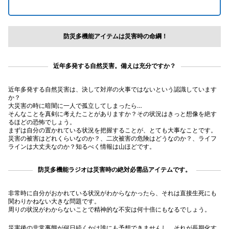
防災多機能アイテムは災害時の命綱！
近年多発する自然災害。備えは充分ですか？
近年多発する自然災害は、決して対岸の火事ではないという認識しています
か？
大災害の時に暗闇に一人で孤立してしまったら…
そんなことを真剣に考えたことがありますか？その状況はきっと想像を絶す
るほどの恐怖でしょう。
まずは自分の置かれている状況を把握することが、とても大事なことです。
災害の被害はどれくらいなのか？、二次被害の危険はどうなのか？、ライフ
ラインは大丈夫なのか？知るべく情報は山ほどです。
防災多機能ラジオは災害時の絶対必需品アイテムです。
非常時に自分がおかれている状況がわからなかったら、それは直接生死にも
関わりかねない大きな問題です。
周りの状況がわからないことで精神的な不安は何十倍にもなるでしょう。
災害後の非常事態が何日続くかは誰にも予想できませんし、それが長期化す