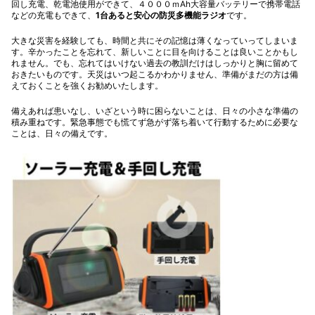
回し充電、乾電池使用ができて、４０００ｍAh大容量バッテリーで携帯電話
などの充電もできて、
1台あると安心の防災多機能ラジオ
です。
大きな災害を経験しても、時間と共にその記憶は薄くなっていってしまいま
す。辛かったことを忘れて、新しいことに目を向けることは良いことかもし
れません。でも、忘れてはいけない過去の教訓だけはしっかりと胸に留めて
おきたいものです。天災はいつ起こるかわかりません、準備がまだの方は備
えておくことを強くお勧めいたします。
備えあれば患いなし、いざという時に困らないことは、日々の小さな準備の
積み重ねです。緊急事態でも慌てず急がず落ち着いて行動するために必要な
ことは、日々の備えです。